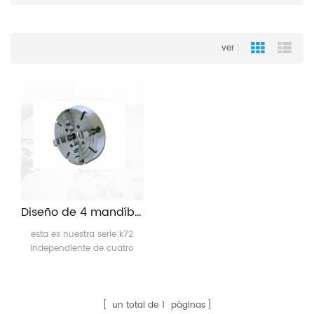
ver :
Grid View
List
Diseño de 4 mandíbulas con torno de tracción extraíble
esta es nuestra serie k72
independiente de cuatro
mandíbulas platos son el
arrojar con tipo de
adaptación cilíndrica corta,
conectado al eje por
un total de
1
páginas