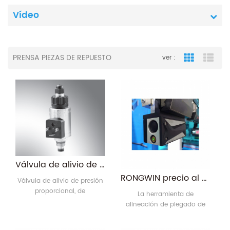
Vídeo
PRENSA PIEZAS DE REPUESTO
ver :
Grid View
List
Válvula de alivio de presión proporcional, de accionamiento directo, con curva característica creciente.
RONGWIN precio al por mayor herramienta de alineación de doblado de piezas de trabajo con forma especial para plegadora
Válvula de alivio de presión
proporcional, de
La herramienta de
accionamiento directo, con
alineación de plegado de
curva característica
RONGWIN proyecta un rayo
creciente. Tamaño del
láser de alta definición sobre