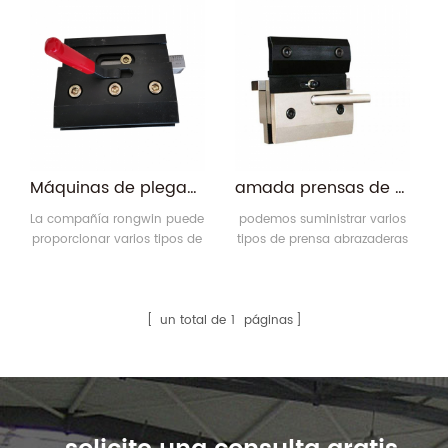
componente 8 Serie de
la pieza de trabajo doblada
componentes A Presión
para simular la línea de
máxima de funcionamiento:
plegado. El operador solo
420 bar. Caudal máximo 2
necesita consultar esta línea
l/min
para doblar. La luz de la
herramienta de alineación
de doblado es clara,
brillante, con líneas
uniformes y alta rectitud, lo
Máquinas de plegadora de alta calidad con herramientas de sujeción rápida
amada prensas de freno de prensa abrazaderas rápidas
que le ahorra al 7
La compañía rongwin puede
podemos suministrar varios
proporcionar varios tipos de
tipos de prensa abrazaderas
abrazaderas, incluidas
de herramientas de freno .
abrazaderas ordinarias,
los dos tipos principales son
abrazaderas rápidas y
tipo normal y tipo rápido.
abrazaderas hidráulicas.
también podemos
un total de
1
páginas
Entre ellas, las abrazaderas
suministrar abrazaderas
rápidas son las más
hidráulicas.
utilizadas. Apto para todo
tipo de dobladoras
hidráulicas.