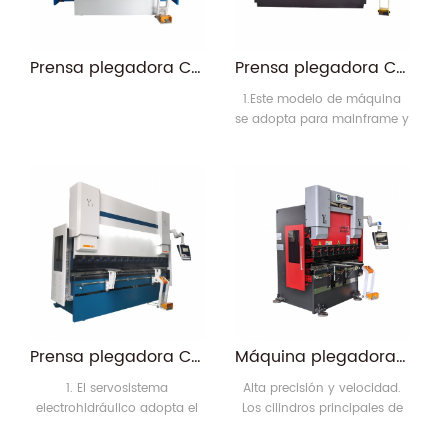
buena rigidez y estabilidad.
2. El tratamiento térmico de
la cremallera, la verificación
Prensa plegadora CNC serie WF67K-C con servobomba
Prensa plegadora CNC servo mecánica hidráulica serie RONGWIN WF67K-E
7
1.Este modelo de máquina
se adopta para mainframe y
está equipado con un
sistema de visualización
digital. 2.La máquina
cuenta con una pantalla
digital para las posiciones
del tope trasero y el bloque
deslizante, así como una
función de indicación para
el límite suave del eje X/Y y
la holgura de
posicionamiento
Prensa plegadora CNC electrohidráulica de ahorro de energía WF67K con prensa de freno de placa de acero con servobomba unidireccional
Máquina plegadora CNC automática WF67K-E Herramientas CNC para plegado de aluminio Máquina plegadora hidráulica
unidireccional. 3.El tope7
1. El servosistema
Alta precisión y velocidad.
electrohidráulico adopta el
Los cilindros principales de
modo de suministro de
ambos lados se controlan