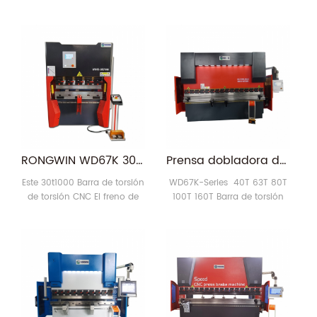
SERVO SYSTEM tiene las
ventajas del alto ahorro de
energía, el trabajo inútil
minimizado y la mejora de
la eficiencia. Reduce
directamente los gastos de
electricidad y minimiza el
uso del aceite hidráulico
para los usuarios; Puede
reducir enormemente las
emisiones de CO2 y reducir
RONGWIN WD67K 30t Nuevo diseño de un metro hidráulico personalizado CNC Máquina de freno de prensa pequeña para la venta
Prensa dobladora de placa de freno de prensa CNC hidráulica de dos ejes con barra de torsión serie WD67K
el medio ambiente.7
Este 30t1000 Barra de torsión
WD67K-Series 40T 63T 80T
de torsión CNC El freno de
100T 160T Barra de torsión
prensa pequeño es nuestro
Prensa plegadora CNC
WD67K Serie de flexión
hidráulica de dos ejes 1.
hidráulica Máquina. El
Toda la estructura soldada
controlador se instala
de acero, tratamiento
delante de la máquina sin el
integrado (envejecimiento
brazo de suspensión, que
por vibración, tratamiento
ahorra más espacio.
térmico) calentamiento
Favorecido por Clientes.
para eliminar el estrés, tiene