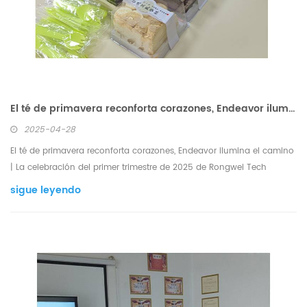
El té de primavera reconforta corazones, Endeavor ilumina el camino | La celebración del primer trimestre de 2025 de Rongwei Tech concluye con momentos conmovedores
2025-04-28
El té de primavera reconforta corazones, Endeavor ilumina el camino
| La celebración del primer trimestre de 2025 de Rongwei Tech
concluye con momentos conmovedores 1. Una tarde de honor y
sigue leyendo
calidez Los empleados se reúnen alrededor de un pastel impreso en
3D con forma de líneas de producción intelige...