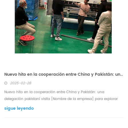
Nuevo hito en la cooperación entre China y Pakistán: una delegación pakistaní visita [Nombre de la empresa] para explorar tecnologías verdes y la modernización industrial.
2025-02-28
Nuevo hito en la cooperación entre China y Pakistán: una
delegación pakistaní visita [Nombre de la empresa] para explorar
tecnologías verdes y la modernización industrial. 1. Centrándonos en
sigue leyendo
la tecnología verde, impulsando un futuro con bajas emisiones de
carbono. La delegación visitó el Campus Inte...