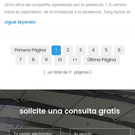
Ocho años de compañía, agradecido por tu presencia. 1. El camino
hacia el crecimiento: de la inmadurez a la excelencia. Tang Guixia se
unió a la empresa y comenzó en un puesto comercial. Gracias a su
sigue leyendo
dedicación, perseverancia y aprendizaje constantes, siempre logra el
máximo rendimiento y es la camp...
Primera Página
1
2
3
4
5
6
7
8
9
10
>>
Última Página
un total de
11
páginas
solicite una consulta gratis