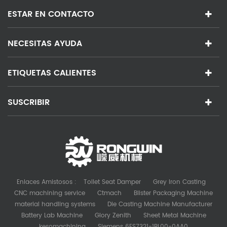
ESTAR EN CONTACTO
NECESITAS AYUDA
ETIQUETAS CALIENTES
SUSCRIBIR
Enlaces Amistosos :
Toilet Seat Damper
Grey Iron Casting
CNC machining service
Ctmach
Blister Packaging Machine
material handling systems
Die Casting Machine Manufacturer
Battery Lab Machine
Glory Zenith
Sheet Metal Machine
kesomachining
Siemens 6ES7321-1BL00-0AA0