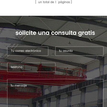
abrazaderas hidráulicas.
un total de
1
páginas
Entre ellas, las abrazaderas
rápidas son las más
utilizadas. Apto para todo
tipo de dobladoras
hidráulicas.
solicite una consulta gratis