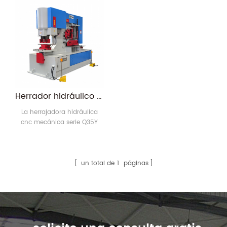
múltiples funciones.
funciones. Como
punzonado, flexión,
cizallamiento, muescas, etc.
Herrador hidráulico serie Q35Y
La herrajadora hidráulica
cnc mecánica serie Q35Y
para trabajar metales está
diseñada con la tecnología
más avanzada, que tiene las
ventajas de fácil operación,
un total de
1
páginas
bajo consumo y bajo costo
de mantenimiento.