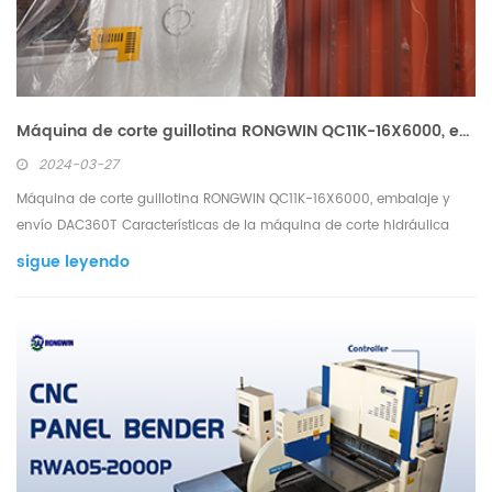
Máquina de corte guillotina RONGWIN QC11K-16X6000, embalaje y envío DAC360T
2024-03-27
Máquina de corte guillotina RONGWIN QC11K-16X6000, embalaje y
envío DAC360T Características de la máquina de corte hidráulica
CNC tipo guillotina con controlador RONGWIN QC11K DAC36OT 1. El
sigue leyendo
bastidor es una estructura de acero soldada, con suficiente
resistencia y rigidez, que elimina las tensiones i...