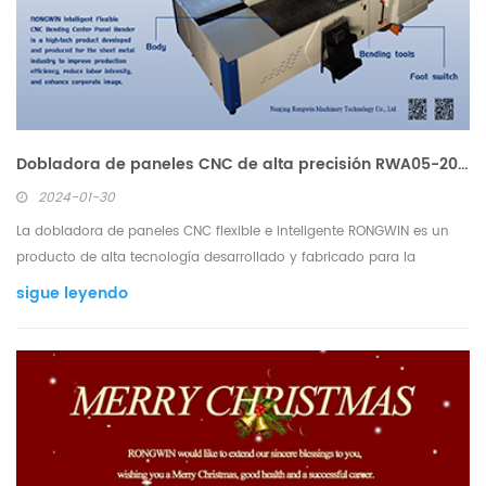
Dobladora de paneles CNC de alta precisión RWA05-2000P Ocupa el primer lugar en China y el segundo en todo el mundo Dobladora de paneles CNC de alta precisión RWA05-2000P Ocupa el primer lugar en China y el segundo en todo el mundo
2024-01-30
La dobladora de paneles CNC flexible e inteligente RONGWIN es un
producto de alta tecnología desarrollado y fabricado para la
industria de la chapa metálica con el fin de mejorar la eficiencia de
sigue leyendo
la producción, reducir la intensidad de la mano de obra y realzar la
imagen corporativa. El centro de pl...