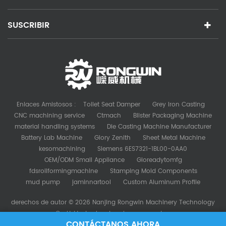
SUSCRIBIR
Enlaces Amistosos :
Toilet Seat Damper
Grey Iron Casting
CNC machining service
Ctmach
Blister Packaging Machine
material handling systems
Die Casting Machine Manufacturer
Battery Lab Machine
Glory Zenith
Sheet Metal Machine
kesomachining
Siemens 6ES7321-1BL00-0AA0
OEM/ODM Small Appliance
Gloreadytomfg
fdsrollformingmachine
Stamping Mold Components
mud pump
jaminnartool
Custom Aluminum Profile
derechos de autor © 2026 Nanjing Rongwin Machinery Technology
Co.,Ltd.todos los derechos reservados.
CONTÁCTANOS AHORA