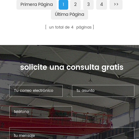
Primera Página
1
2
3
4
>>
Última Página
un total de
4
páginas
solicite una consulta gratis