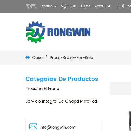
Español
0086-(0)25-57226860
in
Casa
Press-Brake-For-Sale
/
Categoías De Productos
Presiona El Freno
Servicio Integral De Chapa Metálica
info@rongwin.com