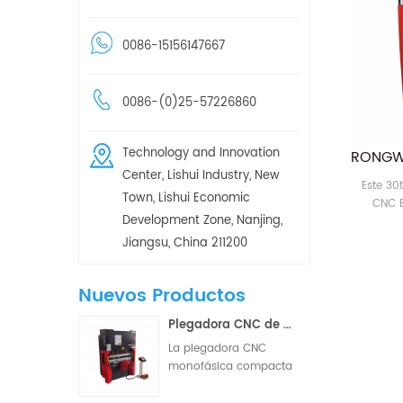
0086-15156147667
0086-(0)25-57226860
Technology and Innovation
Center, Lishui Industry, New
Este 30
Town, Lishui Economic
CNC E
Development Zone, Nanjing,
nuestro 
Máquina.
Jiangsu, China 211200
de la má
que aho
Nuevos Productos
Plegadora CNC de dos/tres ejes con barra de torsión hidráulica pequeña WD67K 30T-1000
La plegadora CNC
monofásica compacta
es una máquina de
conformado de