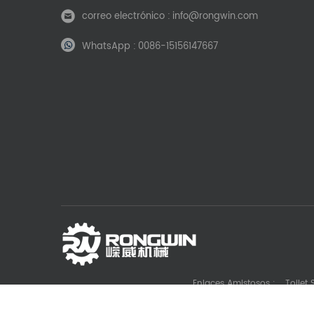
correo electrónico :
info@rongwin.com
WhatsApp :
0086-15156147667
Enlaces Amistosos :
Toilet
Die Casting Machine Manufacturer
Battery La