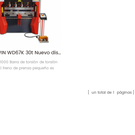
RONGWIN WD67K 30t Nuevo diseño de un metro hidráulico personalizado CNC Máquina de freno de prensa pequeña para la venta
t1000 Barra de torsión de torsión
l freno de prensa pequeño es
WD67K Serie de flexión hidráulica
 El controlador se instala delante
quina sin el brazo de suspensión,
rra más espacio. Favorecido por
un total de
1
páginas
Clientes.