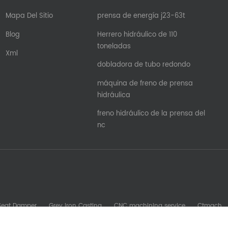
Mapa Del Sitio
prensa de energía j23-63t
Blog
Herrero hidráulico de 110
toneladas
Xml
dobladora de tubo redondo
máquina de freno de prensa
hidráulica
freno hidráulico de la prensa del
nc
 Seat Damper
Grey Iron Casting
CNC machining service
Ctmach
b Machine
Glory Zenith
Sheet Metal Machine
kesomachining
S