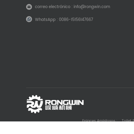
correo electrónico :
info@rongwin.com
WhatsApp :
0086-15156147667
Enlaces Amistosos :
Toilet
Die Casting Machine Manufacturer
Battery La