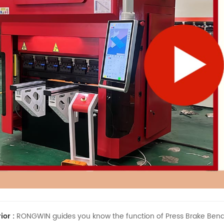
ior :
RONGWIN guides you know the function of Press Brake Bend