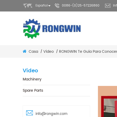
Español
0086-(0)25-57226860
in
Casa
Vídeo
RONGWIN Te Guía Para Conocer
/
/
Vídeo
Machinery
Spare Parts
info@rongwin.com