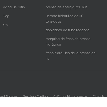
Mapa Del Sitio
prensa de energía j23-63t
Blog
Herrero hidráulico de 110
toneladas
Xml
dobladora de tubo redondo
máquina de freno de prensa
hidráulica
freno hidráulico de la prensa del
nc
 Seat Damper
Grey Iron Casting
CNC machining service
Ctmach
b Machine
Glory Zenith
Sheet Metal Machine
kesomachining
S