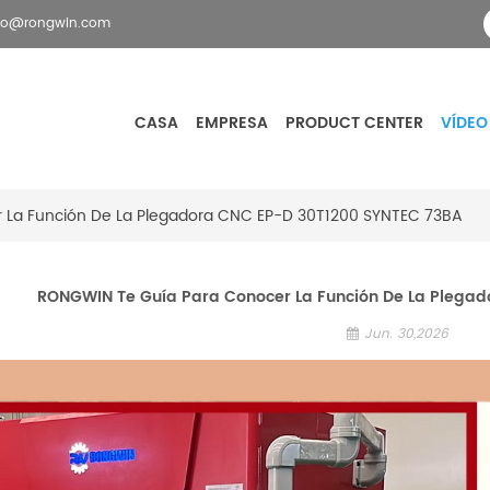
fo@rongwin.com
CASA
EMPRESA
PRODUCT CENTER
VÍDEO
 La Función De La Plegadora CNC EP-D 30T1200 SYNTEC 73BA
RONGWIN Te Guía Para Conocer La Función De La Plegad
Jun. 30,2026