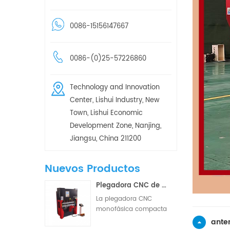
0086-15156147667
0086-(0)25-57226860
Technology and Innovation
Center, Lishui Industry, New
Town, Lishui Economic
Development Zone, Nanjing,
Jiangsu, China 211200
Nuevos Productos
Plegadora CNC de dos/tres ejes con barra de torsión hidráulica pequeña WD67K 30T-1000
La plegadora CNC
monofásica compacta
es una máquina de
anter
conformado de