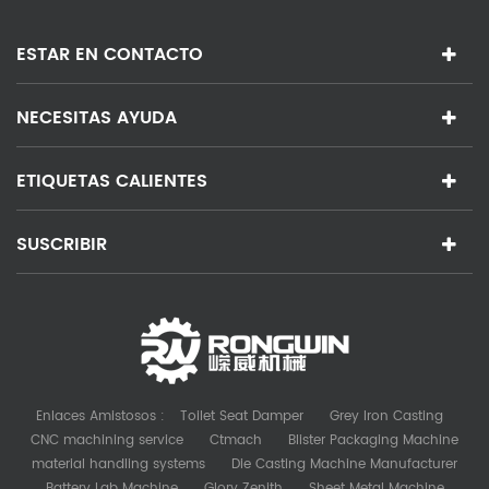
ESTAR EN CONTACTO
NECESITAS AYUDA
ETIQUETAS CALIENTES
SUSCRIBIR
Enlaces Amistosos :
Toilet Seat Damper
Grey Iron Casting
CNC machining service
Ctmach
Blister Packaging Machine
material handling systems
Die Casting Machine Manufacturer
Battery Lab Machine
Glory Zenith
Sheet Metal Machine