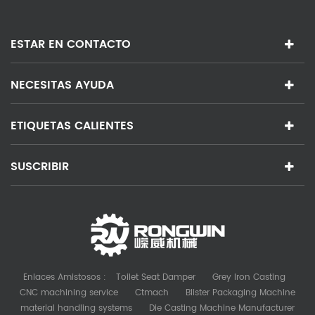
ESTAR EN CONTACTO
NECESITAS AYUDA
ETIQUETAS CALIENTES
SUSCRIBIR
Enlaces Amistosos :
Toilet Seat Damper
Grey Iron Casting
CNC machining service
Ctmach
Blister Packaging Machine
material handling systems
Die Casting Machine Manufacturer