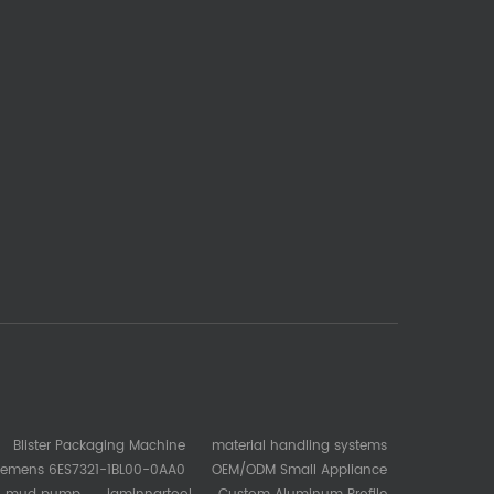
Blister Packaging Machine
material handling systems
iemens 6ES7321-1BL00-0AA0
OEM/ODM Small Appliance