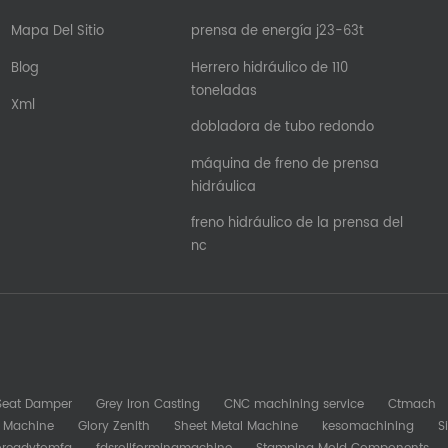
Mapa Del Sitio
prensa de energía j23-63t
Blog
Herrero hidráulico de 110
toneladas
Xml
dobladora de tubo redondo
máquina de freno de prensa
hidráulica
freno hidráulico de la prensa del
nc
 Seat Damper
Grey Iron Casting
CNC machining service
Ctmach
b Machine
Glory Zenith
Sheet Metal Machine
kesomachining
S