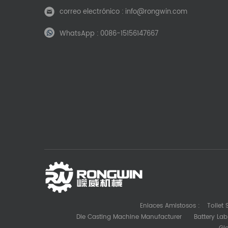
correo electrónico :
info@rongwin.com
WhatsApp :
0086-15156147667
Enlaces Amistosos :
Toilet
Die Casting Machine Manufacturer
Battery La