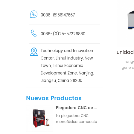
0086-15156147667
0086-(0)25-57226860
Technology and Innovation
Center, Lishui Industry, New
rong
Town, Lishui Economic
genera
Development Zone, Nanjing,
automati
indica la
Jiangsu, China 211200
de la 
metale
Nuevos Productos
costo 
tiemp
Plegadora CNC de dos/tres ejes con barra de torsión hidráulica pequeña WD67K 30T-1000
La plegadora CNC
monofásica compacta
es una máquina de
conformado de