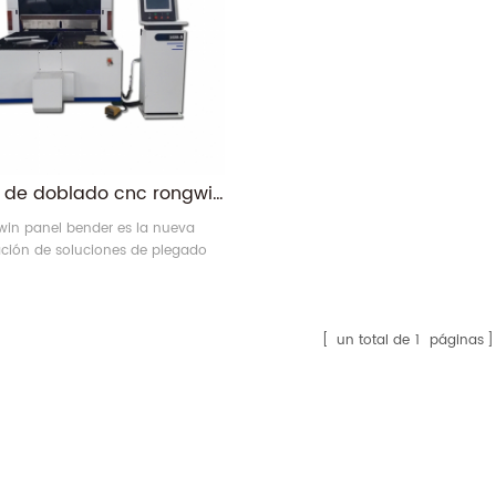
unidad de doblado cnc rongwin para caja de chapa
win panel bender es la nueva
ción de soluciones de plegado
zado, un punto de referencia que
 actualización a la automatización
hoja industria de fabricación de
s.Obviamente, puede reducir el
un total de
1
páginas
de la mano de obra y al mismo
o puede realizar un 300% más