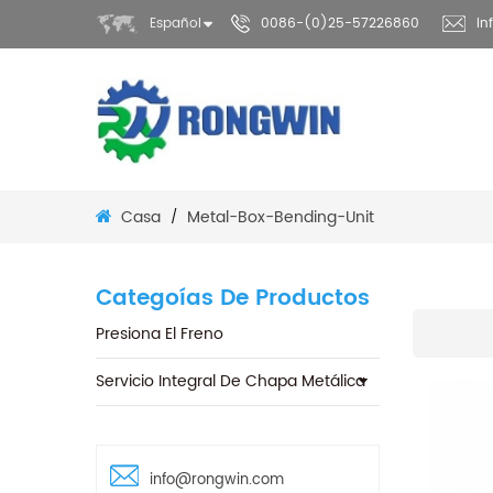
Español
0086-(0)25-57226860
in
Casa
Metal-Box-Bending-Unit
/
Categoías De Productos
Presiona El Freno
Servicio Integral De Chapa Metálica
info@rongwin.com